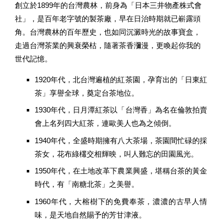
創立於1899年的台灣農林，前身為「日本三井物產株式會
社」，是百年老字號的製茶廠，早在日治時期就已嶄露頭
角。台灣農林的百年歷史，也如同沉澱時光的故事寶盒，
走過台灣茶業的興衰榮枯，隨著茶香瀰漫，更喚起你我的
世代記憶。
1920年代，北台灣遍植的紅茶園，孕育出的「日東紅
茶」享譽全球，奠定台茶地位。
1930年代，日月潭紅茶以「台灣香」為名在倫敦拍賣
會上名列四大紅茶，連歐美人也為之傾倒。
1940年代，全盛時期擁有八大茶場，茶園間忙碌的採
茶女，花布綠欉交相輝映，叫人難忘的田園風光。
1950年代，在土地改革下農業興盛，堪稱台茶的黃金
時代，有「南糖北茶」之美譽。
1960年代，大榕樹下的免費奉茶，濃濃的古早人情
味，是天地自然賜予的芳甘津液。