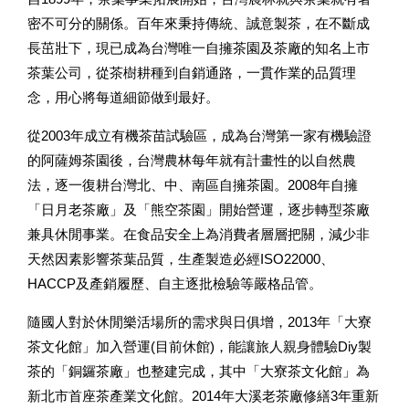
密不可分的關係。百年來秉持傳統、誠意製茶，在不斷成
長茁壯下，現已成為台灣唯一自擁茶園及茶廠的知名上市
茶葉公司，從茶樹耕種到自銷通路，一貫作業的品質理
念，用心將每道細節做到最好。
從2003年成立有機茶苗試驗區，成為台灣第一家有機驗證
的阿薩姆茶園後，台灣農林每年就有計畫性的以自然農
法，逐一復耕台灣北、中、南區自擁茶園。2008年自擁
「日月老茶廠」及「熊空茶園」開始營運，逐步轉型茶廠
兼具休閒事業。在食品安全上為消費者層層把關，減少非
天然因素影響茶葉品質，生產製造必經ISO22000、
HACCP及產銷履歷、自主逐批檢驗等嚴格品管。
隨國人對於休閒樂活場所的需求與日俱增，2013年「大寮
茶文化館」加入營運(目前休館)，能讓旅人親身體驗Diy製
茶的「銅鑼茶廠」也整建完成，其中「大寮茶文化館」為
新北市首座茶產業文化館。2014年大溪老茶廠修繕3年重新