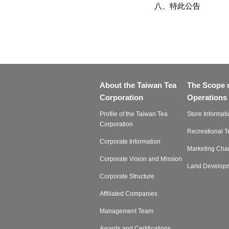
八、特此公告
About the Taiwan Tea
The Scope 
Corporation
Operations
Profile of the Taiwan Tea
Store Informati
Corporation
Recreational 
Corporate Information
Marketing Cha
Corporate Vision and Mission
Land Develop
Corporate Structure
Affiliated Companies
Management Team
Awards and Certifications