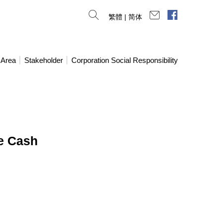
Contact Us
Facebook
繁體
|
简体
 Area
Stakeholder
Corporation Social Responsibility
e Cash