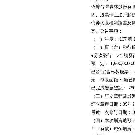
依據台灣農林股份有限公
四、股票停止過戶起訖日期
債券換股權利證書及轉
五、公告事項：
（一）年度： 107 第 
（二）原（定）發行
●分次發行 ○全額發
額 定： 1,600,000,
已發行(含私募股票： 83,
元，每股面額： 新台幣 
已完成變更登記： 790,0
（三）訂立章程及最
訂立章程日期：39年3
最近一次修訂日期：107/
（四）本次增資總額：
＊（有償）現金增資：