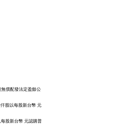
仟股無償配發法定盈餘公
壹仟股以每股新台幣 元
以每股新台幣 元認購普