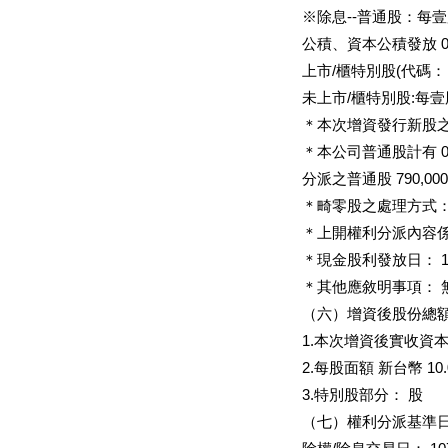
※除息--普通股：每壹股
公積、資本公積發放 0.00
上市/櫃特別股(代碼：
未上市/櫃特別股:每
＊本次增資發行新股
＊本公司普通股計有 0
分派之普通股 790,0
＊畸零股之處理方式：
＊上開權利分派內容係經
＊現金股利發放日： 1
＊其他應敘明事項： 
（六）增資後股份總
1.本次增資後實收資本
2.每股面額 新台幣 10
3.特別股部分： 股
（七）權利分派基準日：