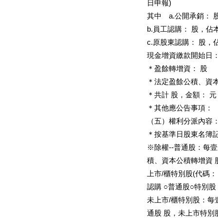
日申報)
其中 a.公開承銷： 
b.員工認購： 股，佔
c.原股東認購： 股，
現金增資繳款開始日
＊盈餘轉增資： 股
＊法定盈餘公積、資本
＊共計 股，金額： 元
＊其他應公告事項：
（五）權利分派內容
＊按基準日股東名簿
※除權--普通股：每
積、資本公積轉增資 
上市/櫃特別股(代碼
認購 ○普通股○特別股
未上市/櫃特別股：每
通股 股，未上市特別