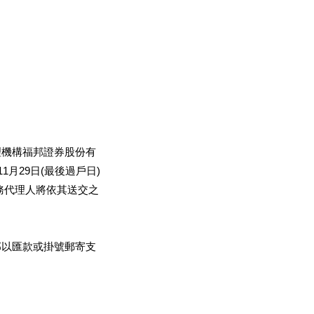
理機構福邦證券股份有
月29日(最後過戶日)
務代理人將依其送交之
部以匯款或掛號郵寄支
。