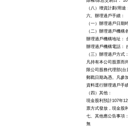
除權/除息交易日： 10
（八）增資計劃/用途
六、辦理過戶手續：
（一）辦理過戶日期時間：
（二）辦理過戶機構
辦理過戶機構地址： 
辦理過戶機構電話： (02)
（三）辦理過戶方式
凡持有本公司股票而尚
限公司股務代理部(台北
郵戳日期為憑。凡參
資料逕行辦理過戶手
（四）其他：
現金股利預計107年
票方式發放，現金股
七、其他應公告事項
無