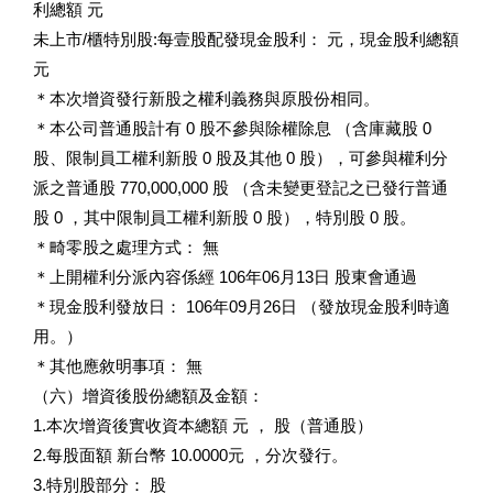
利總額 元
未上市/櫃特別股:每壹股配發現金股利： 元，現金股利總額
元
＊本次增資發行新股之權利義務與原股份相同。
＊本公司普通股計有 0 股不參與除權除息 （含庫藏股 0
股、限制員工權利新股 0 股及其他 0 股），可參與權利分
派之普通股 770,000,000 股 （含未變更登記之已發行普通
股 0 ，其中限制員工權利新股 0 股），特別股 0 股。
＊畸零股之處理方式： 無
＊上開權利分派內容係經 106年06月13日 股東會通過
＊現金股利發放日： 106年09月26日 （發放現金股利時適
用。）
＊其他應敘明事項： 無
（六）增資後股份總額及金額：
1.本次增資後實收資本總額 元 ， 股（普通股）
2.每股面額 新台幣 10.0000元 ，分次發行。
3.特別股部分： 股