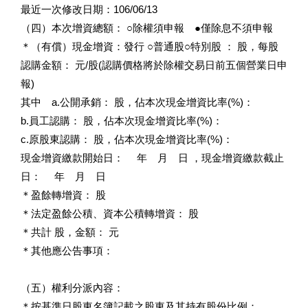
最近一次修改日期：106/06/13
（四）本次增資總額： ○除權須申報 ●僅除息不須申報
＊（有償）現金增資：發行 ○普通股○特別股 ： 股，每股
認購金額： 元/股(認購價格將於除權交易日前五個營業日申
報)
其中 a.公開承銷： 股，佔本次現金增資比率(%)：
b.員工認購： 股，佔本次現金增資比率(%)：
c.原股東認購： 股，佔本次現金增資比率(%)：
現金增資繳款開始日： 年 月 日 ，現金增資繳款截止
日： 年 月 日
＊盈餘轉增資： 股
＊法定盈餘公積、資本公積轉增資： 股
＊共計 股，金額： 元
＊其他應公告事項：
（五）權利分派內容：
＊按基準日股東名簿記載之股東及其持有股份比例：