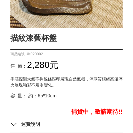
描紋漆藝杯盤
商品編號 UK020002
2,280元
售 價：
手胚捏製大氣不拘線條壓印展現自然氣概，渾厚質樸經高溫淬
火展現釉彩不規則變化。
容 量： 約：65*10cm
補貨中，敬請期待!!
運費說明