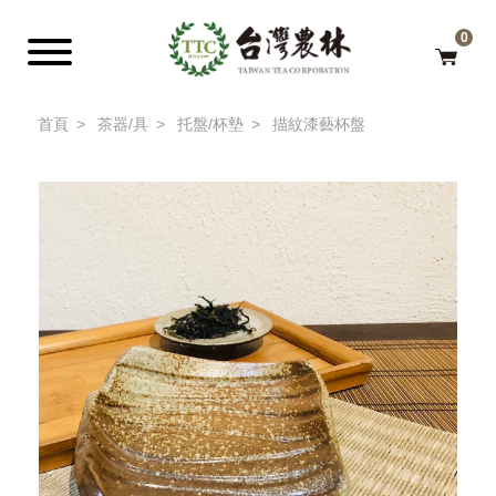
0
首頁
茶器/具
托盤/杯墊
描紋漆藝杯盤