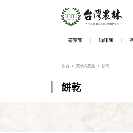
茶葉類
咖啡類
首頁
茶食&農產
餅乾
餅乾