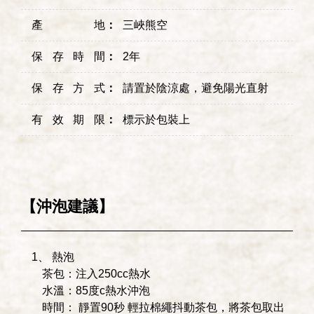
產地
：
三峽熊空
保存時間
：
2年
保存方式
：
請置於陰涼處，避免陽光直射
有效期限
：
標示於包裝上
【沖泡建議】
1、 熱泡
茶包：注入250cc熱水
水溫：85度c熱水沖泡
時間： 靜置90秒 輕拉棉繩抖動茶包，將茶包取出