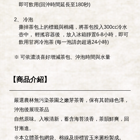
即可飲用(回沖時間延長至180秒)
2、 冷泡
撕掉茶包上的標籤與棉繩，將茶包投入300cc冷水
壺中， 輕搖容器後 ，放入冰箱靜置6-8小時，即可
飲用甘冽冷泡茶 (每一泡請勿超過24小時)
※ 可依濃淡喜好增減茶包、沖泡時間與水量
【商品介紹】
嚴選農林無污染茶園之嫩芽茶菁，保有其碧綠色澤，
沖泡後展現茶品
自然原味。入喉清新，蓄含海苔淡香，茶韻鮮爽，回
甘漸進。
※本立體茶包網袋、棉線及掛標皆玉米澱粉製成。