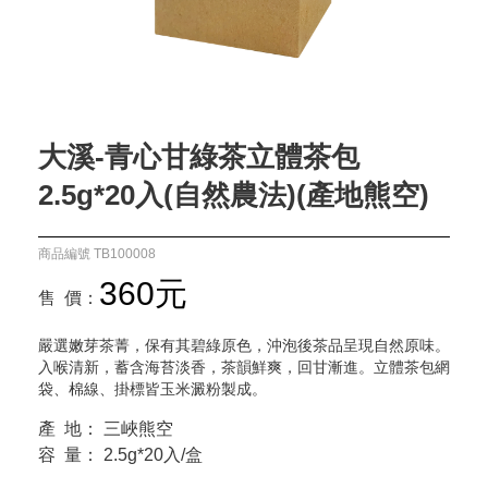
大溪-青心甘綠茶立體茶包
2.5g*20入(自然農法)(產地熊空)
商品編號 TB100008
360元
售 價：
嚴選嫩芽茶菁，保有其碧綠原色，沖泡後茶品呈現自然原味。
入喉清新，蓄含海苔淡香，茶韻鮮爽，回甘漸進。立體茶包網
袋、棉線、掛標皆玉米澱粉製成。
產 地： 三峽熊空
容 量： 2.5g*20入/盒