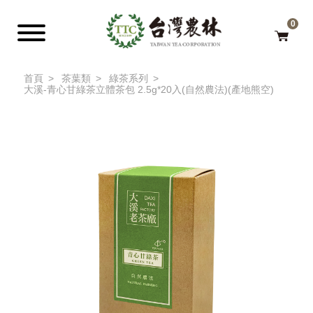
0
首頁
茶葉類
綠茶系列
大溪-青心甘綠茶立體茶包 2.5g*20入(自然農法)(產地熊空)