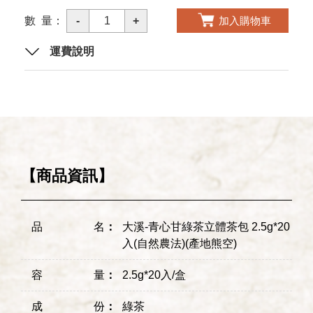
數 量：
-
1
+
加入購物車
運費說明
【商品資訊】
品名
：
大溪-青心甘綠茶立體茶包 2.5g*20
入(自然農法)(產地熊空)
容量
：
2.5g*20入/盒
成份
：
綠茶