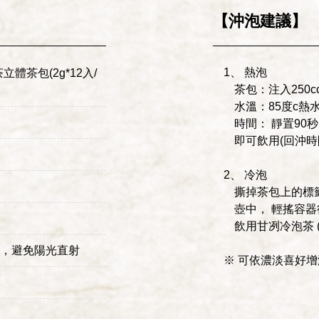
【沖泡建議】
1、 熱泡
立體茶包(2g*12入/
茶包：注入250c
水溫：85度c熱
時間： 靜置90
即可飲用(回沖時
2、 冷泡
撕掉茶包上的標籤
壺中， 輕搖容器
飲用甘冽冷泡茶 
，避免陽光直射
※ 可依濃淡喜好