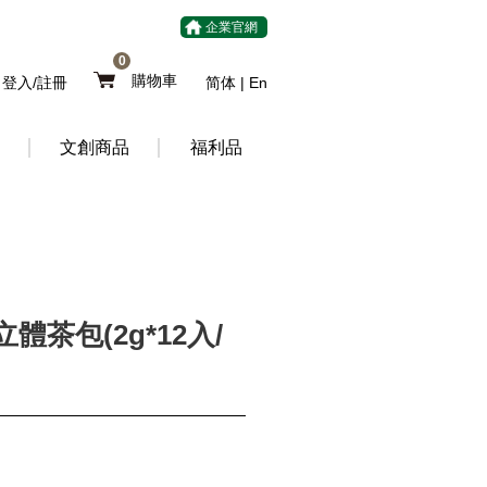
企業官網
0
購物車
登入/註冊
简体
|
En
文創商品
福利品
體茶包(2g*12入/