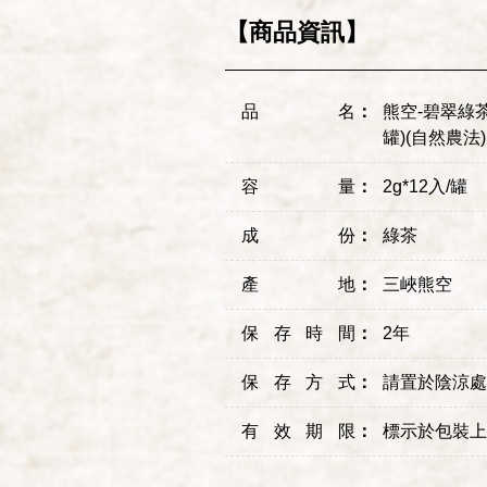
【商品資訊】
品名
：
熊空-碧翠綠茶
罐)(自然農法)
容量
：
2g*12入/罐
成份
：
綠茶
產地
：
三峽熊空
保存時間
：
2年
保存方式
：
請置於陰涼處
有效期限
：
標示於包裝上