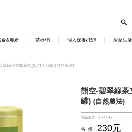
茶食&農產
茶器/具
個人保養/潔淨
居家生活
碧翠綠茶立體茶包(2g*12入/罐)(自然農法)
熊空-碧翠綠茶立
罐)
(自然農法)
商品編號 TB100012
230元
售 價：