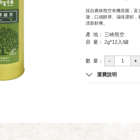
採自農林熊空有機茶園，富
澈，口感醇厚、滋味濃郁，
清新鮮爽。
產 地： 三峽熊空
容 量： 2g*12入/罐
數 量：
-
1
+
運費說明