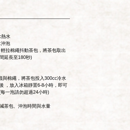
c熱水
水沖泡
秒 輕拉棉繩抖動茶包，將茶包取出
間延長至180秒)
與棉繩，將茶包投入300cc冷水
後 ，放入冰箱靜置6-8小時，即可
(每一泡請勿超過24小時)
增減茶包、沖泡時間與水量