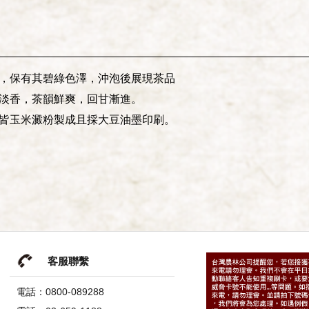
，保有其碧綠色澤，沖泡後展現茶品
淡香，茶韻鮮爽，回甘漸進。
皆玉米澱粉製成且採大豆油墨印刷。
客服聯繫
電話：0800-089288