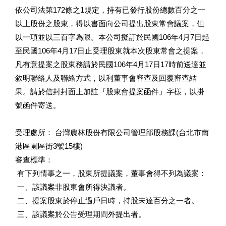
依公司法第172條之1規定，持有已發行股份總數百分之一
以上股份之股東，得以書面向公司提出股東常會議案，但
以一項並以三百字為限。本公司擬訂於民國106年4月7日起
至民國106年4月17日止受理股東就本次股東常會之提案，
凡有意提案之股東務請於民國106年4月17日17時前送達並
敘明聯絡人及聯絡方式，以利董事會審查及回覆審查結
果。請於信封封面上加註『股東會提案函件』字樣，以掛
號函件寄送。
受理處所： 台灣農林股份有限公司管理部股務課(台北市南
港區園區街3號15樓)
審查標準：
有下列情事之一，股東所提議案，董事會得不列為議案：
一、該議案非股東會所得決議者。
二、提案股東於停止過戶日時，持股未達百分之一者。
三、該議案於公告受理期間外提出者。