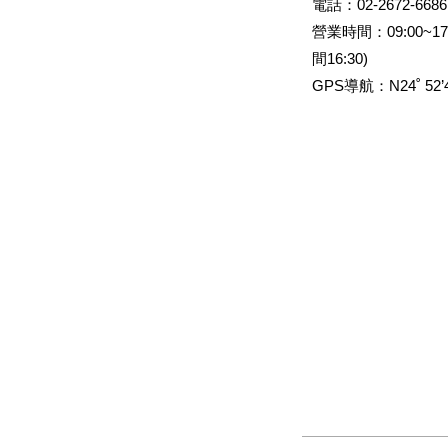
電話：
02-2672-6686
環境的堅持，生態有
營業時間：
09:00~
長。我們捨棄機械化
間16:30)
植在每個人的心中！
GPS導航：
N24
˚
52’
也回饋了最自然健康
認證。尤其是茶香淡
此外，若於春末夏初
子醋風味絕佳，是這
啦！