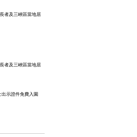
農藥的環境下自然生
機，會更好」的道理深
以上長者及三峽區當地居
原始的山林之美，大地
淨、皆通過慈心有機
以上長者及三峽區當地居
機李子釀、李子醬、李
士出示證件免費入園
帶些回家就更不虛此行