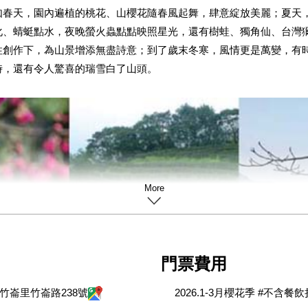
如春天，園內遍植的桃花、山櫻花隨春風起舞，肆意綻放美麗；夏天
化、蜻蜓點水，夜晚螢火蟲點點映照星光，還有樹蛙、獨角仙、台灣
性創作下，為山景增添無盡詩意；到了歲末冬寒，風情更是萬變，有
時，還有令人驚喜的瑞雪白了山頭。
門票費用
竹崙里竹崙路
238
號
2026.1-3月櫻花季 #不含餐
感受大自然的靜謐之美，也可以充分體會到台灣農林對這片土地的熱