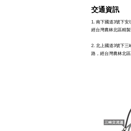
交通資訊
1.
南下國道
3
號下安
經台灣農林北區精製
2.
北上國道
3
號下三
路，經台灣農林北區
厭倦了煩擾的塵囂嗎
【貼心叮嚀】
1.欲入園者，請先至
2.園區內不提供塑膠
3.寵物進入有機園
限。