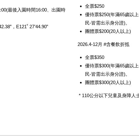
機茶園以自然農法復耕田地，讓這裡的每一棵茶樹在無化學肥料、無
全票$250
17:00(最後入園時間16:00、出園時
，從植苗、施肥、除蟲除草到採收、製茶皆採人工作業，希望把「有
優待票$250(年滿65歲
也因為全程有機栽培，在大自然食物鏈的運作下，熊空不但保有了最
民-皆需出示身分證)。
42.38”，E121
˚
27’44.90”
的作物──有機碧螺春綠茶、有機烏龍茶、有機蜜香紅茶，不僅品質純
團體票$200(20人以上)
雅迷人、馥香回甘，讓消費者喝的每一口都是天然潔淨的好茶。
2026.4-12月 #含餐飲折抵
全票$350
優待票$300(年滿65歲
民-皆需出示身分證)。
團體票$300(20人以上)
時節來訪，正值紅肉李盛產季節，用它獨特香氣的厚實果肉做成的有
* 110公分以下兒童及身障人
兒的季節人氣商品。還有山上現採的有機蔬菜清甜可口，下山前順便