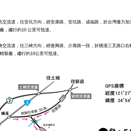
坑交流道，往安坑方向，經安康路、安坑路、成福路，於台灣優力加
廠，繼行約
10
公里可抵達。
峽交流道，往三峽方向，經復興路、介壽路一段，於橫溪三叉路口右
精製廠，繼行約
10
公里可抵達。
？來趟熊空，您一定能找到身心靈最大的撫慰！
服務中心櫃台購票。
袋，購物請自備環保袋。
區（茶園、果園、菜園和桂竹林）需牽繩，並請留意勿讓寵物於園區內