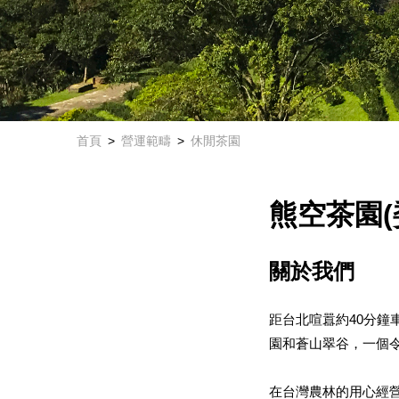
首頁
營運範疇
休閒茶園
熊空茶園(
官方網站
Facebook
關於我們
距台北喧囂約
40
分鐘
園和蒼山翠谷，一個
在台灣農林的用心經