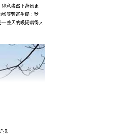
，綠意盎然下萬物更
獮猴等豐富生態；秋
時一整天的暖陽曬得人
飲折抵
愛及用心維護優質生態