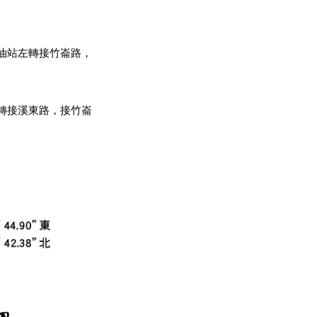
油站左轉接竹崙路，
轉接溪東路，接竹崙
奔跑，柳杉區則不受此