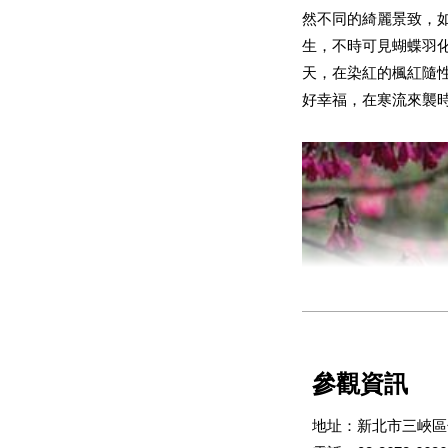
然不同的綺麗景致，
生，不時可見蝴蝶羽
天，在染紅的楓紅隨
好幸福，在寒流來襲
參觀資訊
地址：新北市三峽區
在熊空，除了能分秒