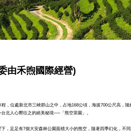
委由禾煦國際經營)
車程，位處新北市三峽群山之中，占地
168
公頃，海拔
700
公尺高，陵
令台北人心嚮往之的絕美秘境──「熊空茶園」。
營下，足足有
7
個大安森林公園面積大小的熊空，隨著四季幻化，不同