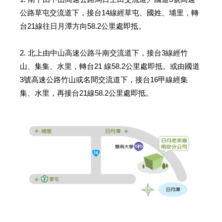
公路草屯交流道下，接台
14
線經草屯、國姓、埔里，轉
台
21
線往日月潭方向
58.2
公里處即抵。
2.
北上由中山高速公路斗南交流道下，接台
3
線經竹
山、集集、水里，轉台
21
線
58.2
公里處即抵。或由國道
3
號高速公路竹山或名間交流道下，接台
16
甲線經集
集、水里，再接台
21
線
58.2
公里處即抵。