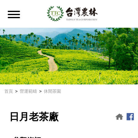
首頁
營運範疇
休閒茶園
日月老茶廠