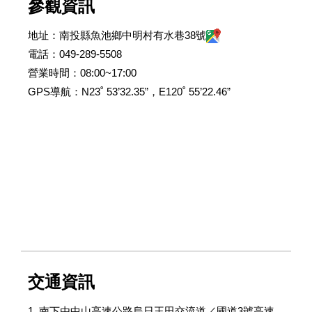
參觀資訊
地址：南投縣魚池鄉中明村有水巷
38
號
電話：
049-289-5508
營業時間：
08:00~17:00
GPS
導航：
N23
˚
53
’
32.35
”，
E120
˚
55
’
22.46
”
交通資訊
1.
南下由中山高速公路烏日王田交流道／國道
3
號高速