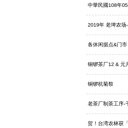
中華民國108年0
2019年 老埤农
各休闲据点&门市
铜锣茶厂12 &
铜锣杭菊祭
老茶厂制茶工序-
贺！台湾农林获「