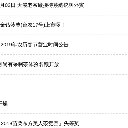
5月02日 大溪老茶廠接待蔡總統與外賓
场-金钻菠萝(台农17号)上市啰！
 2019年农历春节营业时间公告
 元月尚有采制茶体验名额开放
干燥
2018苗栗东方美人茶竞赛」头等奖