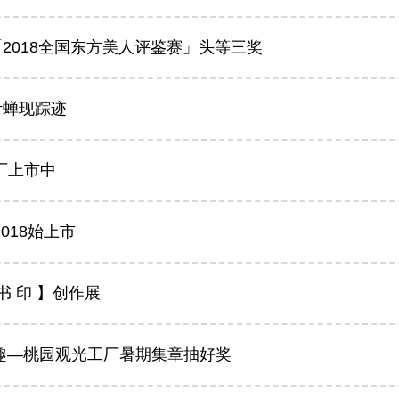
2018全国东方美人评鉴赛」头等三奖
叶蝉现踪迹
厂上市中
018始上市
书 印 】创作展
N假趣—桃园观光工厂暑期集章抽好奖