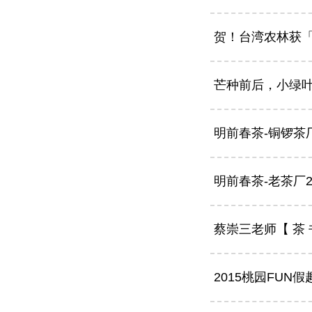
贺！台湾农林获「
芒种前后，小绿
明前春茶-铜锣茶
明前春茶-老茶厂2
蔡崇三老师【 茶 
2015桃园FU